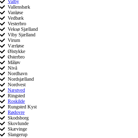
Valby
Vallensbæk
Vanløse
Vedbæk
Vesterbro
Veksø Sjælland
Viby Sjælland
Virum
Værløse
Ølstykke
Østerbro
Måløv
Nivå
Nordhavn
Nordsjælland
Nordvest
Næstved
Ringsted
Roskilde
Rungsted Kyst
Rødovre
Skodsborg
Skovlunde
Skævinge
Slangerup