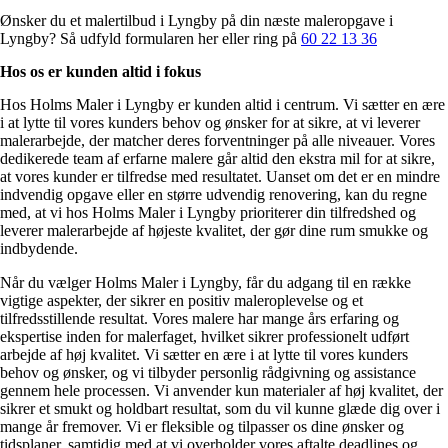
Ønsker du et malertilbud i Lyngby på din næste maleropgave i
Lyngby? Så udfyld formularen her eller ring på
60 22 13 36
Hos os er kunden altid i fokus
Hos Holms Maler i Lyngby er kunden altid i centrum. Vi sætter en ære
i at lytte til vores kunders behov og ønsker for at sikre, at vi leverer
malerarbejde, der matcher deres forventninger på alle niveauer. Vores
dedikerede team af erfarne malere går altid den ekstra mil for at sikre,
at vores kunder er tilfredse med resultatet. Uanset om det er en mindre
indvendig opgave eller en større udvendig renovering, kan du regne
med, at vi hos Holms Maler i Lyngby prioriterer din tilfredshed og
leverer malerarbejde af højeste kvalitet, der gør dine rum smukke og
indbydende.
Når du vælger Holms Maler i Lyngby, får du adgang til en række
vigtige aspekter, der sikrer en positiv maleroplevelse og et
tilfredsstillende resultat. Vores malere har mange års erfaring og
ekspertise inden for malerfaget, hvilket sikrer professionelt udført
arbejde af høj kvalitet. Vi sætter en ære i at lytte til vores kunders
behov og ønsker, og vi tilbyder personlig rådgivning og assistance
gennem hele processen. Vi anvender kun materialer af høj kvalitet, der
sikrer et smukt og holdbart resultat, som du vil kunne glæde dig over i
mange år fremover. Vi er fleksible og tilpasser os dine ønsker og
tidsplaner, samtidig med at vi overholder vores aftalte deadlines og