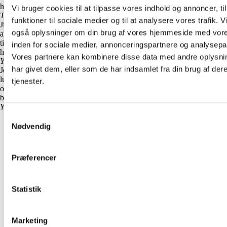
holdt (eller ændret i god tid) - både tid og pris.
Vi bruger cookies til at tilpasse vores indhold og annoncer, til
Troels Scmitto
19. aug. 2023 fra Trustpilot
funktioner til sociale medier og til at analysere vores trafik. V
Jimmi fra Holms maler gav mig et pakketilbud på både maling og
også oplysninger om din brug af vores hjemmeside med vore
afslibning af gulv til en virkelig overkommelig pris. Jeg er super
tilfreds med processen og den endelige resultat. Man kunne mærke på
inden for sociale medier, annonceringspartnere og analysepa
ham at han var professionel og ikke bare sagde ting for at tjene mere.
Vores partnere kan kombinere disse data med andre oplysni
Yasmina Tolsgaard
18. aug. 2023 fra Trustpilot
har givet dem, eller som de har indsamlet fra din brug af der
Jeg har fået en hel ny lejlighed, med sindssyg flotte gulve, vægge og
lufte. Alle de tidligere ujævnheder blev ordnet, og det var ikke en nem
tjenester.
opgave at udføre. Jimmi var også så venlig at holde mig opdateret med
billeder igennem processen. Holms maler kan varmt anbefales!!
Yasmina Tolsgaard
18. aug. 2023 fra Trustpilot
Samtykkevalg
Nødvendig
Præferencer
Statistik
Marketing