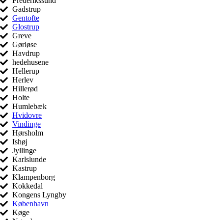
Frederikssund
Gadstrup
Gentofte
Glostrup
Greve
Gørløse
Havdrup
hedehusene
Hellerup
Herlev
Hillerød
Holte
Humlebæk
Hvidovre
Vindinge
Hørsholm
Ishøj
Jyllinge
Karlslunde
Kastrup
Klampenborg
Kokkedal
Kongens Lyngby
København
Køge