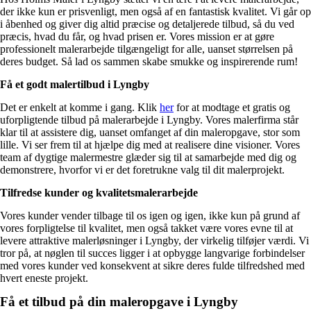
der ikke kun er prisvenligt, men også af en fantastisk kvalitet. Vi går op
i åbenhed og giver dig altid præcise og detaljerede tilbud, så du ved
præcis, hvad du får, og hvad prisen er. Vores mission er at gøre
professionelt malerarbejde tilgængeligt for alle, uanset størrelsen på
deres budget. Så lad os sammen skabe smukke og inspirerende rum!
Få et godt malertilbud i Lyngby
Det er enkelt at komme i gang. Klik
her
for at modtage et gratis og
uforpligtende tilbud på malerarbejde i Lyngby. Vores malerfirma står
klar til at assistere dig, uanset omfanget af din maleropgave, stor som
lille. Vi ser frem til at hjælpe dig med at realisere dine visioner. Vores
team af dygtige malermestre glæder sig til at samarbejde med dig og
demonstrere, hvorfor vi er det foretrukne valg til dit malerprojekt.
Tilfredse kunder og kvalitetsmalerarbejde
Vores kunder vender tilbage til os igen og igen, ikke kun på grund af
vores forpligtelse til kvalitet, men også takket være vores evne til at
levere attraktive malerløsninger i Lyngby, der virkelig tilføjer værdi. Vi
tror på, at nøglen til succes ligger i at opbygge langvarige forbindelser
med vores kunder ved konsekvent at sikre deres fulde tilfredshed med
hvert eneste projekt.
Få et tilbud på din maleropgave i Lyngby