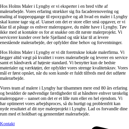
Hos Holms Maler i Lyngby er vi eksperter i en bred vifte af
malerarbejde. Vores erfaring strækker sig fra facaderenovering og
maling af trappeopgange til epoxygulve og alt hvad en maler i Lyngby
skal kunne tage sig af. Uanset om det er store eller små opgaver, er vi
klar til at påtage os enhver maleropgave, du måtte have i Lyngby. Tøv
ikke med at kontakte os for at snakke om dit næste malerprojekt. Vi
servicerer kunder over hele Sjælland og står klar til at levere
enestående malerarbejde, der opfylder dine behov og forventninger.
Hos Holms Maler i Lyngby er vi dit foretrukne lokale malerfirma. Vi
lægger altid vægt på kvalitet i vores malerarbejde og leverer en service
samt et håndværk af højeste standard. Vi benytter kun de bedste
materialer og værktøjer, der opfylder vores strenge kvalitetskrav. Vores
mål er først opnået, når du som kunde er fuldt tilfreds med det udførte
malerarbejde.
Vores team af malere i Lyngby har tilsammen mere end 80 års erfaring
og besidder de nødvendige færdigheder til at håndtere enhver tænkelig
maleropgave – uanset om det er et lille rum eller en hel ejendom. Vi
har optimeret vores arbejdsproces, så du hurtigt og problemfrit kan
nyde resultatet af dit nye malerprojekt i Lyngby. Lad os forvandle dine
rum med et holdbart og gennemført malerarbejde.
Kontakt