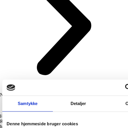
Next
Samtykke
Detaljer
Holm har renoveret vores 90 år gamle vinduer og rammer fra grunden.
Renset, grundet og linolie-malet alt. Vi valgte dem til opgaven efter at
Denne hjemmeside bruger cookies
have fået malet og tapetseret i køkken, entre og stuer. Alle aftaler er