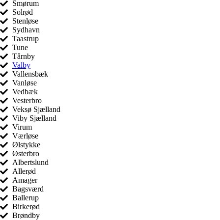
Smørum
Solrød
Stenløse
Sydhavn
Taastrup
Tune
Tårnby
Valby
Vallensbæk
Vanløse
Vedbæk
Vesterbro
Veksø Sjælland
Viby Sjælland
Virum
Værløse
Ølstykke
Østerbro
Albertslund
Allerød
Amager
Bagsværd
Ballerup
Birkerød
Brøndby