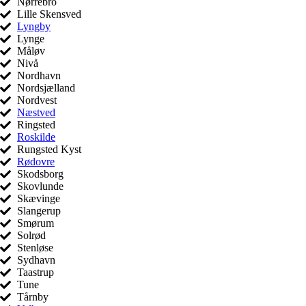
Nørrebro
Lille Skensved
Lyngby
Lynge
Måløv
Nivå
Nordhavn
Nordsjælland
Nordvest
Næstved
Ringsted
Roskilde
Rungsted Kyst
Rødovre
Skodsborg
Skovlunde
Skævinge
Slangerup
Smørum
Solrød
Stenløse
Sydhavn
Taastrup
Tune
Tårnby