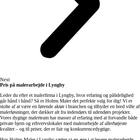
Next
Pris på malerarbejde i Lyngby
Leder du efter et malerfirma i Lyngby, hvor erfaring og pålidelighed
går hånd i hånd? Så er Holms Maler det perfekte valg for dig! Vi er
stolte af at være en førende aktør i branchen og tilbyder en bred vifte af
malerløsninger, der dækker alt fra indendørs til udendørs projekter.
Vores dygtige malerteam har masser af erfaring med at forvandle både
private hjem og erhvervslokaler med malerarbejde af allerhøjeste
kvalitet – og til priser, der er fair og konkurrencedygtige.
Hos Holms Maler i Lyngby sætter vi en ære i at levere malerarbejde,