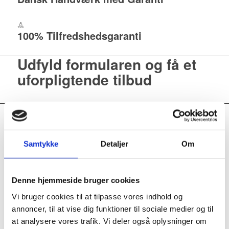
100% Tilfredshedsgaranti
Udfyld formularen og få et
uforpligtende tilbud
Det siger kunderne
Samtykke
Detaljer
Om
Hos Holms Maler Entreprise vægter vi vores kunders tilfredshed
meget højt.
Denne hjemmeside bruger cookies
Vi bruger cookies til at tilpasse vores indhold og
annoncer, til at vise dig funktioner til sociale medier og til
Super service og kvalitetsarbejde
at analysere vores trafik. Vi deler også oplysninger om
Jeg havde tapet som skulle repareres og et loft som trængte til at