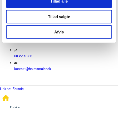
Kontakt os
Tillad alle
Tillad valgte
Holms Maler Entreprise ApS
Vibeholms Allé 16
2605 Brøndby
Afvis
CVR: 42327077
60 22 13 36
kontakt@holmsmaler.dk
Link to: Forside
Forside