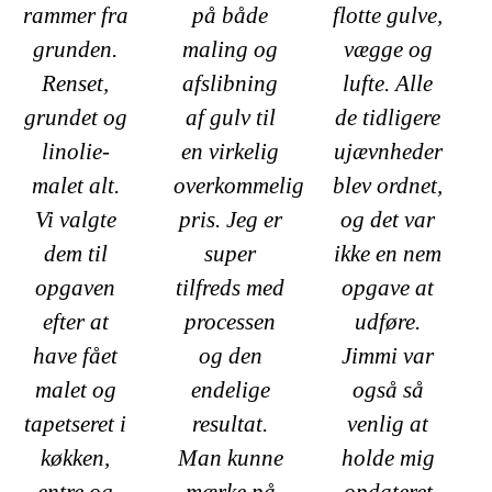
rammer fra
på både
flotte gulve,
grunden.
maling og
vægge og
Renset,
afslibning
lufte. Alle
grundet og
af gulv til
de tidligere
linolie-
en virkelig
ujævnheder
malet alt.
overkommelig
blev ordnet,
Vi valgte
pris. Jeg er
og det var
dem til
super
ikke en nem
opgaven
tilfreds med
opgave at
efter at
processen
udføre.
have fået
og den
Jimmi var
malet og
endelige
også så
tapetseret i
resultat.
venlig at
køkken,
Man kunne
holde mig
entre og
mærke på
opdateret