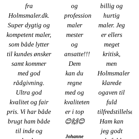
fra
og
billig og
Holmsmaler.dk.
professionel
hurtig
Super dygtig og
maler
maler. Jeg
kompetent maler,
mester
er ellers
som både lytter
og
meget
til kundes ønsker
ansatte!!!
kritisk,
samt kommer
Dem
men
med god
kan du
Holmsmaler
rådgivning.
regne
klarede
Ultra god
med og
ogaven til
kvalitet og fair
kvaliteten
fuld
pris. Vi har både
er i top
tilfredstillelse.
brugt ham både
😊🙌😊
Ham kan
til inde og
jeg godt
Johanne