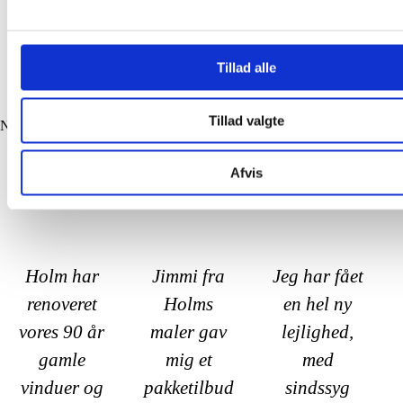
Tillad alle
Tillad valgte
Next
Afvis
Holm har
Jimmi fra
Jeg har fået
renoveret
Holms
en hel ny
vores 90 år
maler gav
lejlighed,
gamle
mig et
med
vinduer og
pakketilbud
sindssyg