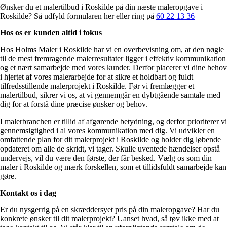
Ønsker du et malertilbud i Roskilde på din næste maleropgave i
Roskilde? Så udfyld formularen her eller ring på
60 22 13 36
Hos os er kunden altid i fokus
Hos Holms Maler i Roskilde har vi en overbevisning om, at den nøgle
til de mest fremragende malerresultater ligger i effektiv kommunikation
og et nært samarbejde med vores kunder. Derfor placerer vi dine behov
i hjertet af vores malerarbejde for at sikre et holdbart og fuldt
tilfredsstillende malerprojekt i Roskilde. Før vi fremlægger et
malertilbud, sikrer vi os, at vi gennemgår en dybtgående samtale med
dig for at forstå dine præcise ønsker og behov.
I malerbranchen er tillid af afgørende betydning, og derfor prioriterer vi
gennemsigtighed i al vores kommunikation med dig. Vi udvikler en
omfattende plan for dit malerprojekt i Roskilde og holder dig løbende
opdateret om alle de skridt, vi tager. Skulle uventede hændelser opstå
undervejs, vil du være den første, der får besked. Vælg os som din
maler i Roskilde og mærk forskellen, som et tillidsfuldt samarbejde kan
gøre.
Kontakt os i dag
Er du nysgerrig på en skræddersyet pris på din maleropgave? Har du
konkrete ønsker til dit malerprojekt? Uanset hvad, så tøv ikke med at