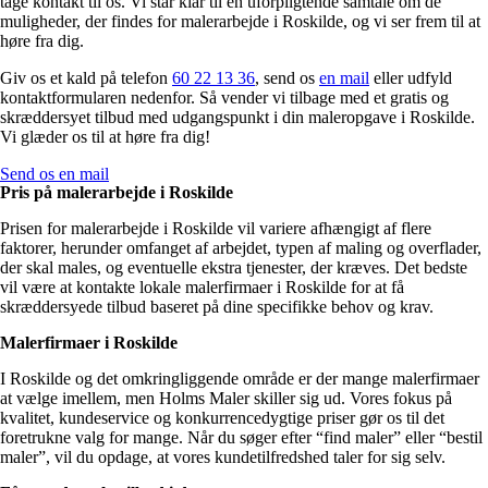
tage kontakt til os. Vi står klar til en uforpligtende samtale om de
muligheder, der findes for malerarbejde i Roskilde, og vi ser frem til at
høre fra dig.
Giv os et kald på telefon
60 22 13 36
, send os
en mail
eller udfyld
kontaktformularen nedenfor. Så vender vi tilbage med et gratis og
skræddersyet tilbud med udgangspunkt i din maleropgave i Roskilde.
Vi glæder os til at høre fra dig!
Send os en mail
Pris på malerarbejde i Roskilde
Prisen for malerarbejde i Roskilde vil variere afhængigt af flere
faktorer, herunder omfanget af arbejdet, typen af ​​maling og overflader,
der skal males, og eventuelle ekstra tjenester, der kræves. Det bedste
vil være at kontakte lokale malerfirmaer i Roskilde for at få
skræddersyede tilbud baseret på dine specifikke behov og krav.
Malerfirmaer i Roskilde
I Roskilde og det omkringliggende område er der mange malerfirmaer
at vælge imellem, men Holms Maler skiller sig ud. Vores fokus på
kvalitet, kundeservice og konkurrencedygtige priser gør os til det
foretrukne valg for mange. Når du søger efter “find maler” eller “bestil
maler”, vil du opdage, at vores kundetilfredshed taler for sig selv.