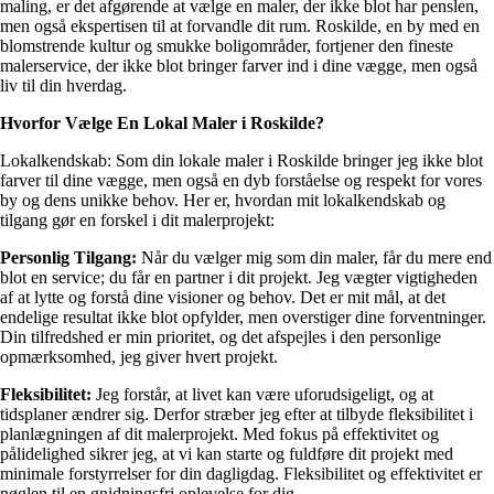
maling, er det afgørende at vælge en maler, der ikke blot har penslen,
men også ekspertisen til at forvandle dit rum. Roskilde, en by med en
blomstrende kultur og smukke boligområder, fortjener den fineste
malerservice, der ikke blot bringer farver ind i dine vægge, men også
liv til din hverdag.
Hvorfor Vælge En Lokal Maler i Roskilde?
Lokalkendskab: Som din lokale maler i Roskilde bringer jeg ikke blot
farver til dine vægge, men også en dyb forståelse og respekt for vores
by og dens unikke behov. Her er, hvordan mit lokalkendskab og
tilgang gør en forskel i dit malerprojekt:
Personlig Tilgang:
Når du vælger mig som din maler, får du mere end
blot en service; du får en partner i dit projekt. Jeg vægter vigtigheden
af at lytte og forstå dine visioner og behov. Det er mit mål, at det
endelige resultat ikke blot opfylder, men overstiger dine forventninger.
Din tilfredshed er min prioritet, og det afspejles i den personlige
opmærksomhed, jeg giver hvert projekt.
Fleksibilitet:
Jeg forstår, at livet kan være uforudsigeligt, og at
tidsplaner ændrer sig. Derfor stræber jeg efter at tilbyde fleksibilitet i
planlægningen af dit malerprojekt. Med fokus på effektivitet og
pålidelighed sikrer jeg, at vi kan starte og fuldføre dit projekt med
minimale forstyrrelser for din dagligdag. Fleksibilitet og effektivitet er
nøglen til en gnidningsfri oplevelse for dig.